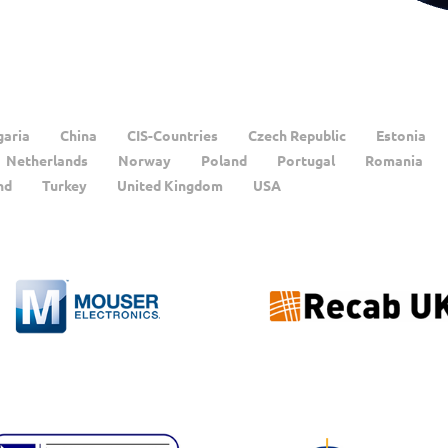
garia
China
CIS-Countries
Czech Republic
Estonia
Netherlands
Norway
Poland
Portugal
Romania
nd
Turkey
United Kingdom
USA