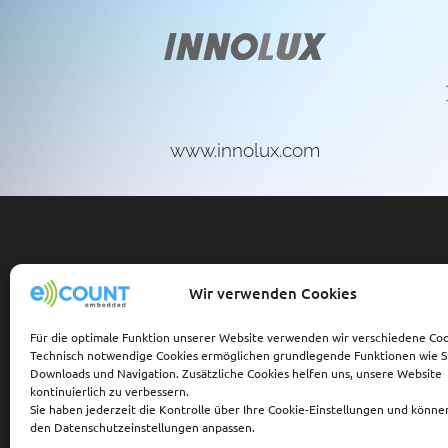
m
www.innolux.com
Wir verwenden Cookies
eCOUNT embedded GmbH
Schatzbogen 60/62
Für die optimale Funktion unserer Website verwenden wir verschiedene Coo
D-81829 München
Technisch notwendige Cookies ermöglichen grundlegende Funktionen wie Si
Telefon: +49-(0)89-45 45 71-
Downloads und Navigation. Zusätzliche Cookies helfen uns, unsere Website
kontinuierlich zu verbessern.
Telefax: +49-(0)89-45 45 71-
Sie haben jederzeit die Kontrolle über Ihre Cookie-Einstellungen und können
den Datenschutzeinstellungen anpassen.