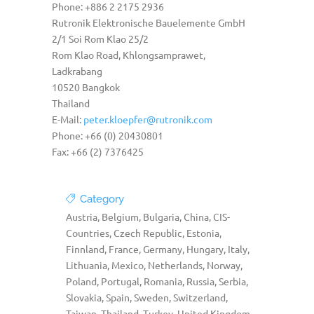
Phone: +886 2 2175 2936
Rutronik Elektronische Bauelemente GmbH
2/1 Soi Rom Klao 25/2
Rom Klao Road, Khlongsamprawet,
Ladkrabang
10520 Bangkok
Thailand
E-Mail:
peter.kloepfer@rutronik.com
Phone: +66 (0) 20430801
Fax: +66 (2) 7376425
Category
Austria, Belgium, Bulgaria, China, CIS-
Countries, Czech Republic, Estonia,
Finnland, France, Germany, Hungary, Italy,
Lithuania, Mexico, Netherlands, Norway,
Poland, Portugal, Romania, Russia, Serbia,
Slovakia, Spain, Sweden, Switzerland,
Taiwan, Thailand, Turkey, United Kingdom,