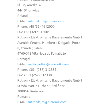
ul. Bojkowska 37
44-101 Gliwice
Poland
E-Mail:
rutronik_pl@rutronik.com
Phone: +48 (32) 4612000
Fax: +48 (32) 4612001
Rutronik Elektronische Bauelemente GmbH
Avenida General Humberto Delgado, Porta
8, 1ºAndar, Sala R
4760-012 Vila Nova de Famalicão
Portugal
E-Mail:
nadia.carlino@rutronik.com
Phone: +351 (252) 312337
Fax: +351 (252) 312338
Rutronik Elektronische Bauelemente GmbH
Strada Martin Luther 2, 3rd floor
300054 Timișoara
Romania
E-Mail:
rutronik_ro@rutronik.com