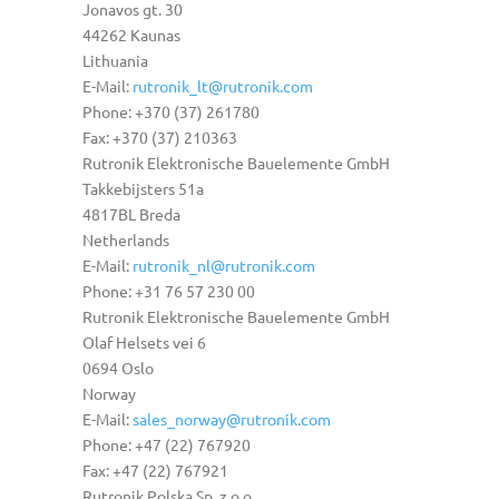
Jonavos gt. 30
44262 Kaunas
Lithuania
E-Mail:
rutronik_lt@rutronik.com
Phone: +370 (37) 261780
Fax: +370 (37) 210363
Rutronik Elektronische Bauelemente GmbH
Takkebijsters 51a
4817BL Breda
Netherlands
E-Mail:
rutronik_nl@rutronik.com
Phone: +31 76 57 230 00
Rutronik Elektronische Bauelemente GmbH
Olaf Helsets vei 6
0694 Oslo
Norway
E-Mail:
sales_norway@rutronik.com
Phone: +47 (22) 767920
Fax: +47 (22) 767921
Rutronik Polska Sp. z o.o.