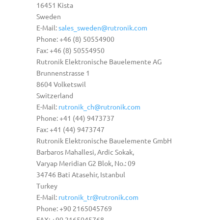
16451 Kista
Sweden
E-Mail:
sales_sweden@rutronik.com
Phone: +46 (8) 50554900
Fax: +46 (8) 50554950
Rutronik Elektronische Bauelemente AG
Brunnenstrasse 1
8604 Volketswil
Switzerland
E-Mail:
rutronik_ch@rutronik.com
Phone: +41 (44) 9473737
Fax: +41 (44) 9473747
Rutronik Elektronische Bauelemente GmbH
Barbaros Mahallesi, Ardic Sokak,
Varyap Meridian G2 Blok, No.: 09
34746 Bati Atasehir, Istanbul
Turkey
E-Mail:
rutronik_tr@rutronik.com
Phone: +90 2165045769
FAX: +90 2165045768