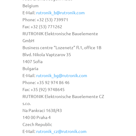
Belgium
E-Mail:
rutronik_b@rutronik.com
Phone: +32 (53) 739971
Fax: +32 (53) 771262
RUTRONIK Elektronische Bauelemente
GmbH
Business centre “Lozenetz” fl.1, office 1B
Blvd. Nikola Vaptzarov 35
1407 Sofia
Bulgaria
E-Mail:
rutronik_bg@rutronik.com
Phone: +35 92 974 86 46
Fax: +35 (92) 9748645
RUTRONIK Elektronische Bauelemente CZ
s.r.o.
Na Pankraci 1638/43
140 00 Praha 4
Czech Republic
E-Mail:
rutronik_cz@rutronik.com