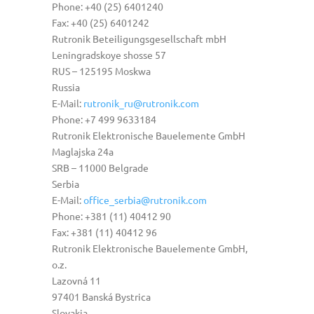
Phone: +40 (25) 6401240
Fax: +40 (25) 6401242
Rutronik Beteiligungsgesellschaft mbH
Leningradskoye shosse 57
RUS – 125195 Moskwa
Russia
E-Mail:
rutronik_ru@rutronik.com
Phone: +7 499 9633184
Rutronik Elektronische Bauelemente GmbH
Maglajska 24a
SRB – 11000 Belgrade
Serbia
E-Mail:
office_serbia@rutronik.com
Phone: +381 (11) 40412 90
Fax: +381 (11) 40412 96
Rutronik Elektronische Bauelemente GmbH,
o.z.
Lazovná 11
97401 Banská Bystrica
Slovakia