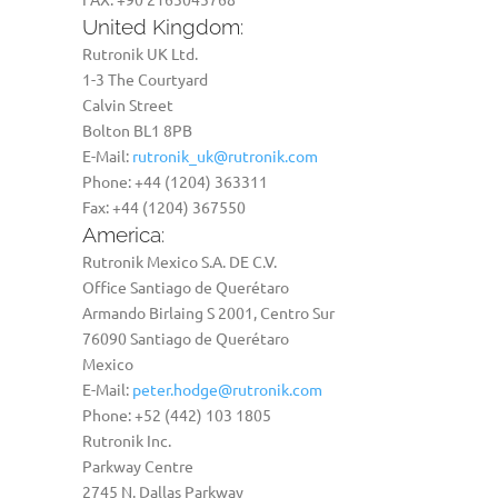
United Kingdom:
Rutronik UK Ltd.
1-3 The Courtyard
Calvin Street
Bolton BL1 8PB
E-Mail:
rutronik_uk@rutronik.com
Phone: +44 (1204) 363311
Fax: +44 (1204) 367550
America:
Rutronik Mexico S.A. DE C.V.
Office Santiago de Querétaro
Armando Birlaing S 2001, Centro Sur
76090 Santiago de Querétaro
Mexico
E-Mail:
peter.hodge@rutronik.com
Phone: +52 (442) 103 1805
Rutronik Inc.
Parkway Centre
2745 N. Dallas Parkway