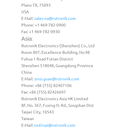
Plano TX, 75093
USA
E-Mail:
sales-na@rutronik.com
Phone: +1 469-782-0900
Fax: +1 469-782-0930
Asia:
Rutronik Electronics (Shenzhen) Co., Ltd
Room 807, Excellence Building, No.98
Fuhua 1 Road Futian District
Shenzhen 518048, Guangdong Province
China
E-Mail:
sinsi.guan@rutronik.com
Phone: +86 (755) 82407106
Fax: +86 (755) 82426697
Rutronik Electronics Asia HK Limited
8F, No. 367, Fuxing N. Rd., Songshan Dist
Taipei City, 10543
Taiwan
E-Mail:
ted.tsai@rutronik.com