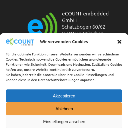
eCOUNT embedded
GmbH
Schatzbogen 60/62
D-81829 München
Telefon: +49-(0)89-
Wir verwenden Cookies
45 45 71-200
Telefax: +49-(0)89-45 45 71-211
Für die optimale Funktion unserer Website verwenden wir verschiedene
Cookies. Technisch notwendige Cookies ermöglichen grundlegende
Funktionen wie Sicherheit, Downloads und Navigation. Zusätzliche Cookies
Links:
helfen uns, unsere Website kontinuierlich zu verbessern.
Sie haben jederzeit die Kontrolle über Ihre Cookie-Einstellungen und
können diese in den Datenschutzeinstellungen anpassen.
Kontakt
Vertriebspartner
AGB
Akzeptieren
Impressum
Cookie-Richtlinie (EU)
Ablehnen
Datenschutzerklärung
Einstellungen ansehen