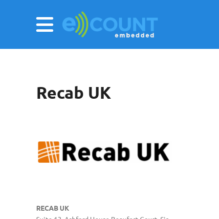
Recab UK
RECAB UK