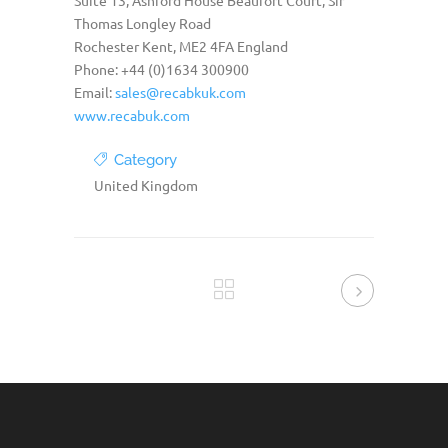
Suite 13, Ashford House Beaufort Court, Sir
Thomas Longley Road
Rochester Kent, ME2 4FA England
Phone: +44 (0)1634 300900
Email:
sales@recabkuk.com
www.recabuk.com
Category
United Kingdom