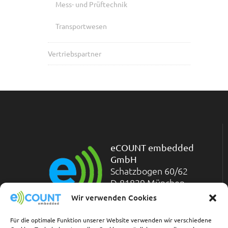
Mess- und Prüftechnik
Transportwesen
Vertriebspartner
eCOUNT embedded
GmbH
Schatzbogen 60/62
D-81829 München
Telefon: +49-(0)89-
Wir verwenden Cookies
45 45 71-200
Telefax: +49-(0)89-45 45 71-211
Für die optimale Funktion unserer Website verwenden wir verschiedene