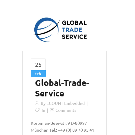
25
Feb.
Global-Trade-
Service
By
ECOUNT Embedded
In
Comments
Korbinian-Beer-Str. 9 D-80997
München Tel.: +49 (0) 89 70 95 41