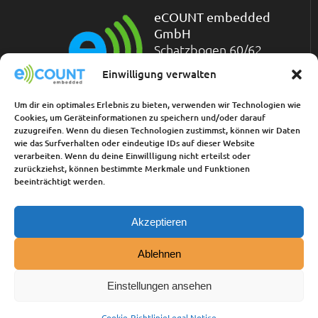
eCOUNT embedded
GmbH
Schatzbogen 60/62
D-81829 München
Einwilligung verwalten
Telefon: +49-(0)89-
45 45 71-200
Um dir ein optimales Erlebnis zu bieten, verwenden wir Technologien wie
Telefax: +49-(0)89-45 45 71-211
Cookies, um Geräteinformationen zu speichern und/oder darauf
zuzugreifen. Wenn du diesen Technologien zustimmst, können wir Daten
wie das Surfverhalten oder eindeutige IDs auf dieser Website
Links:
verarbeiten. Wenn du deine Einwillligung nicht erteilst oder
zurückziehst, können bestimmte Merkmale und Funktionen
beeinträchtigt werden.
Kontakt
Vertriebspartner
AGB
Akzeptieren
Impressum
Cookie-Richtlinie (EU)
Ablehnen
Datenschutzerklärung
Einstellungen ansehen
Cookie-Richtlinie
Legal Notice