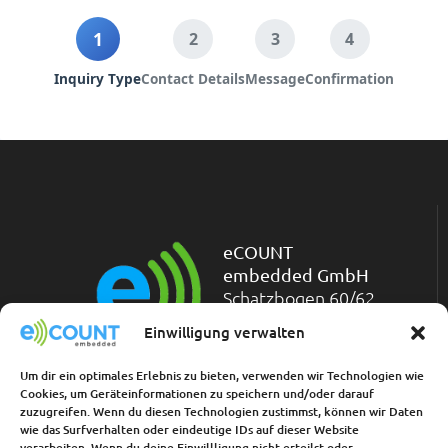
1
2
3
4
Inquiry Type
Contact Details
Message
Confirmation
eCOUNT
embedded GmbH
Schatzbogen 60/62
D-81829 München
Einwilligung verwalten
Telefon: +49-(0)89-
45 45 71-200
Um dir ein optimales Erlebnis zu bieten, verwenden wir Technologien wie
Telefax: +49-(0)89-45 45 71-211
Cookies, um Geräteinformationen zu speichern und/oder darauf
zuzugreifen. Wenn du diesen Technologien zustimmst, können wir Daten
wie das Surfverhalten oder eindeutige IDs auf dieser Website
Links:
verarbeiten. Wenn du deine Einwillligung nicht erteilst oder