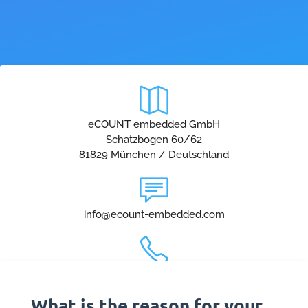
eCOUNT embedded GmbH
Schatzbogen 60/62
81829 München / Deutschland
info@ecount-embedded.com
Tel : +49 (0) 89-45 45 71-200
Fax : +49 (0) 89-45 45 71-211
What is the reason for your