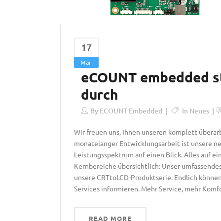
17
Mai
eCOUNT embedded sta
durch
By
ECOUNT Embedded
In
Neues
Wir freuen uns, Ihnen unseren komplett überar
monatelanger Entwicklungsarbeit ist unsere n
Leistungsspektrum auf einen Blick. Alles auf ei
Kernbereiche übersichtlich: Unser umfassend
unsere CRTtoLCD-Produktserie. Endlich können 
Services informieren. Mehr Service, mehr Komfo
READ MORE