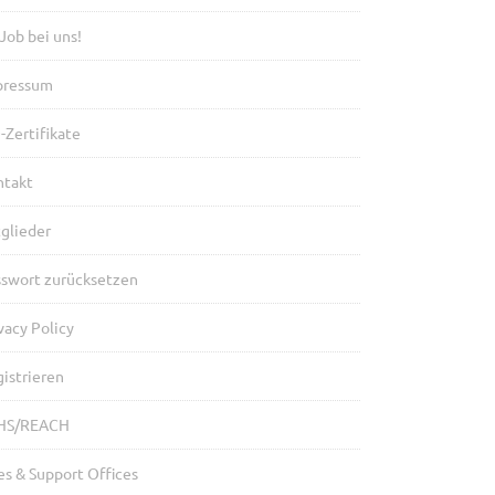
 Job bei uns!
pressum
-Zertifikate
ntakt
glieder
sswort zurücksetzen
vacy Policy
istrieren
HS/REACH
es & Support Offices