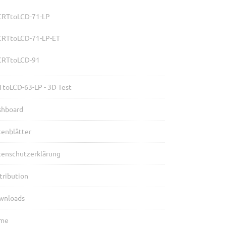
CRTtoLCD-71-LP
CRTtoLCD-71-LP-ET
CRTtoLCD-91
toLCD-63-LP - 3D Test
shboard
enblätter
tenschutzerklärung
tribution
wnloads
me