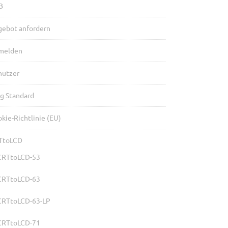
B
gebot anfordern
melden
nutzer
g Standard
kie-Richtlinie (EU)
TtoLCD
CRTtoLCD-53
CRTtoLCD-63
CRTtoLCD-63-LP
CRTtoLCD-71