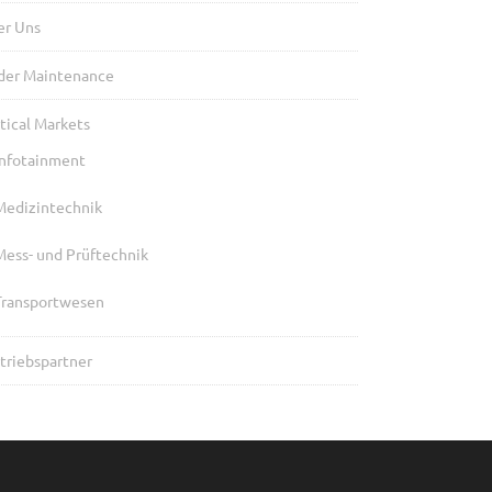
er Uns
der Maintenance
tical Markets
Infotainment
Medizintechnik
Mess- und Prüftechnik
Transportwesen
triebspartner