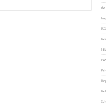
Ihr
Im
ISO
Ko
Mit
Pa
Pri
Reg
Ro
Sal