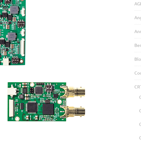
AG
An
An
Be
Blo
Coo
CR