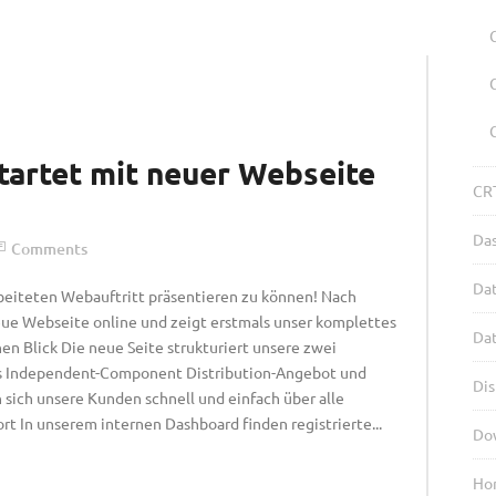
rtet mit neuer Webseite
CRT
Da
Comments
Dat
beiteten Webauftritt präsentieren zu können! Nach
eue Webseite online und zeigt erstmals unser komplettes
Da
nen Blick Die neue Seite strukturiert unsere zwei
es Independent-Component Distribution-Angebot und
Dis
sich unsere Kunden schnell und einfach über alle
rt In unserem internen Dashboard finden registrierte...
Do
Ho