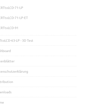
CRTtoLCD-71-LP
CRTtoLCD-71-LP-ET
CRTtoLCD-91
toLCD-63-LP - 3D Test
shboard
enblätter
tenschutzerklärung
tribution
wnloads
me