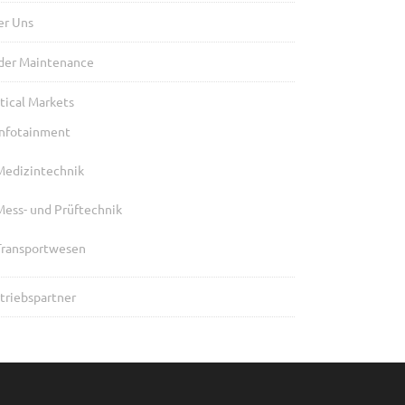
er Uns
der Maintenance
tical Markets
Infotainment
Medizintechnik
Mess- und Prüftechnik
Transportwesen
triebspartner