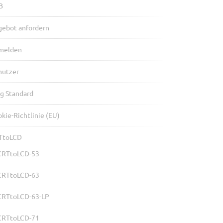
B
gebot anfordern
melden
nutzer
g Standard
kie-Richtlinie (EU)
TtoLCD
CRTtoLCD-53
CRTtoLCD-63
CRTtoLCD-63-LP
CRTtoLCD-71