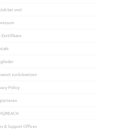
 Job bei uns!
pressum
-Zertifikate
ntakt
glieder
sswort zurücksetzen
vacy Policy
istrieren
HS/REACH
es & Support Offices