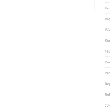
Ihr
Im
ISO
Ko
Mit
Pa
Pri
Reg
Ro
Sal