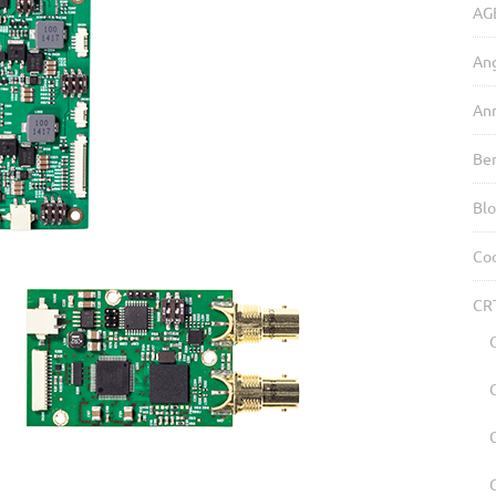
AG
An
An
Be
Blo
Coo
CR