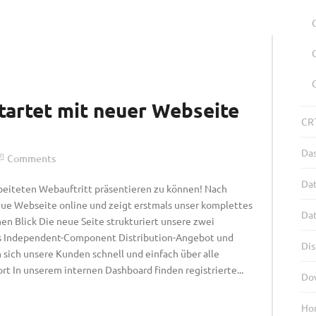
rtet mit neuer Webseite
CRT
Da
Comments
Dat
beiteten Webauftritt präsentieren zu können! Nach
eue Webseite online und zeigt erstmals unser komplettes
Da
nen Blick Die neue Seite strukturiert unsere zwei
es Independent-Component Distribution-Angebot und
Dis
sich unsere Kunden schnell und einfach über alle
rt In unserem internen Dashboard finden registrierte...
Do
Ho