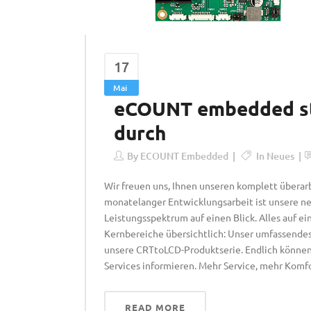
17
Mai
eCOUNT embedded sta
durch
By
ECOUNT Embedded
In
Neues
Wir freuen uns, Ihnen unseren komplett überar
monatelanger Entwicklungsarbeit ist unsere n
Leistungsspektrum auf einen Blick. Alles auf ei
Kernbereiche übersichtlich: Unser umfassend
unsere CRTtoLCD-Produktserie. Endlich können 
Services informieren. Mehr Service, mehr Komfo
READ MORE