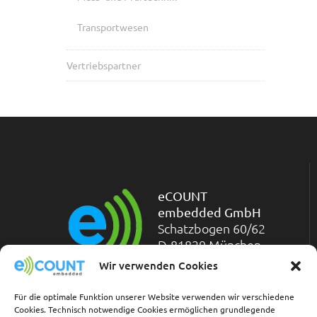
Transportwesen
Vertriebspartner
eCOUNT
embedded GmbH
Schatzbogen 60/62
D-81829 München
Telefon: +49-(0)89-
Wir verwenden Cookies
45 45 71-200
Telefax: +49-(0)89-45 45 71-211
Für die optimale Funktion unserer Website verwenden wir verschiedene
Cookies. Technisch notwendige Cookies ermöglichen grundlegende