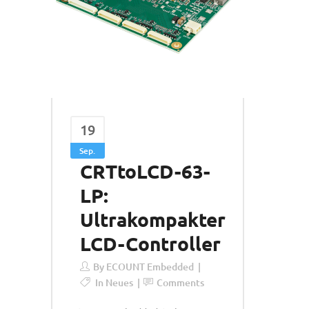
19
Sep.
CRTtoLCD-63-
LP:
Ultrakompakter
LCD-Controller
By
ECOUNT Embedded
In
Neues
Comments