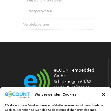
Mess- und Prüftechnik
Transportwesen
Vertriebspartner
eCOUNT embedded
GmbH
Schatzbogen 60/62
D-81829 München
Telefon: +49-(0)89-
Wir verwenden Cookies
45 45 71-200
Telefax: +49-(0)89-45 45 71-211
Für die optimale Funktion unserer Website verwenden wir verschiedene
Cookies. Technisch notwendige Cookies ermöglichen grundlegende