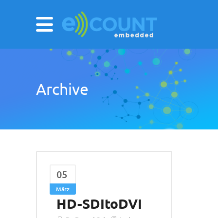
Archive
05
März
HD-SDItoDVI